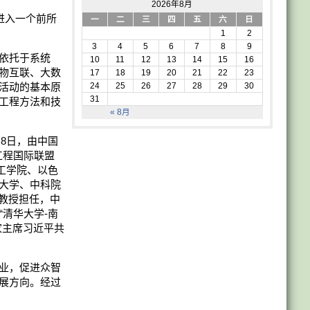
2026年8月
进入一个前所
一
二
三
四
五
六
日
1
2
3
4
5
6
7
8
9
依托于系统
10
11
12
13
14
15
16
物互联、大数
17
18
19
20
21
22
23
活动的基本原
24
25
26
27
28
29
30
31
工程方法和技
« 8月
8日，由中国
工程国际联盟
国理工学院、以色
大学、中科院
g教授担任，中
清华大学-南
家主席习近平共
业，促进众智
展方向。经过