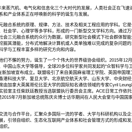
多年来蒸汽机、电气化和信息化三个大时代的发展，人类社会正在飞速
系和产业体系正在呼唤新的科学的诞生与发展。
元融合系统的原理、规律、方法、技术及相关工程应用的学科。它是
、社会学、心理学等多学科，形成的一门新型交叉学科方向。通过万
社会三元融合系统的众行为数据，研究新型社会模式下社会群体智能
挖掘其潜能，分布式地解决计算机或人类单独难以完成的复杂问题的
科学与工程丰富多样的研究方向和内容。
们不懈的努力，诞生了一个个伟大的世界级协会组织。2015年12月
、中国山东大学等倡导，全球20多位科学家共同发起的“众智科学与
ineering，ACE）”在新加坡宣布成立。联盟吸引了来自美国麻省理工学院、英国帝
香港科技大学、复旦大学、北京航空航天大学、山东大学、中央财经
加拿大英属哥伦比亚大学的国际知名通信领域的专家Cyril Leun
验室主任柴跃廷教授当选联盟执行委员会主席。ACE日常工作依托“
是2015年7月新加坡总统陈庆炎博士访华期间在人民大会堂与中国国
交流与合作平台，汇聚众多国际一流的学者、大学与科研机构以及企
展，引领自组织、生态化互联网产业体系和社会管理方式的形成和发
组织。