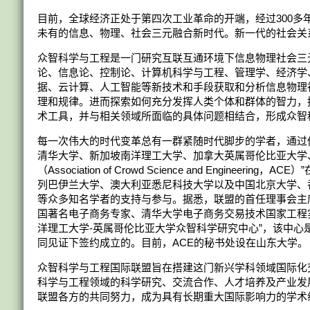
目前，全球经济正处于第四次工业革命的开端，经过300
未有的信息、物理、社会三元融合新时代。新一代的社会关
众智科学与工程是一门研究互联互通环境下信息物理社会三
论、信息论、控制论、计算机科学与工程、管理学、经济学
据、云计算、人工智能等新技术和手段获取和分析信息物理
理和规律。进而探索如何充分发挥人类个体和群体的智力，
术工具，并与相关领域所面临的具体问题相结合，形成众智
每一次伟大的时代变革总有一群紧随时代脚步的学者，通过他
清华大学、新加坡南洋理工大学、加拿大英属哥伦比亚大学
（Association of Crowd Science and Eng
列巴伊兰大学、澳大利亚悉尼科技大学以及中国北京大学、
等众多知名学者的支持与参与。据悉，联盟的首任理事会主席由
国著名电子商务专家、清华大学电子商务交易技术国家工程实
洋理工大学-英属哥伦比亚大学众智科学研究中心”，该中心
同见证下签约成立的。目前，ACE的秘书处设在山东大学。
众智科学与工程国际联盟旨在搭建这门新兴学科领域国际化
科学与工程领域的科学研究、交流合作、人才培养及产业发
联盟各方的共同努力，成为具有长期重大国际影响力的学术